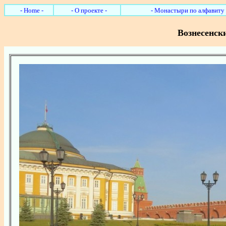
- Home -
- О проекте -
- Монастыри по алфавиту 
Вознесенск