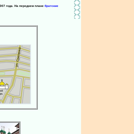
007 года. На переднем плане
братские