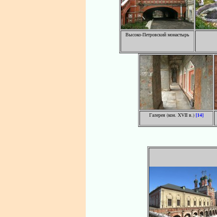
Высоко-Петровский монастырь
Галерея (кон. XVII в.)
[14]