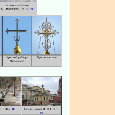
Часовня-усыпальница
К.П.Нарышкина (1691 г.)
[5]
Крест собора Петра
Крест колокольни
Митрополита
н. XVII в.)
[14]
Толгская церковь (1744-1750 гг.)
[6]