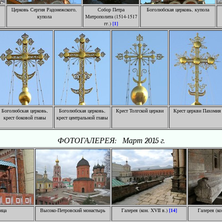
Церковь Сергия Радонежского,
Собор Петра
Боголюбская церковь, купола
купола
Митрополита (1514-1517
гг.)
[1]
Боголюбская церковь,
Боголюбская церковь,
Крест Толгской церкви
Крест церкви Пахомия
крест боковой главы
крест центральной главы
ФОТОГАЛЕРЕЯ: Март 2015 г.
ица
Высоко-Петровский монастырь
Галерея (кон. XVII в.)
[14]
Галерея (ко