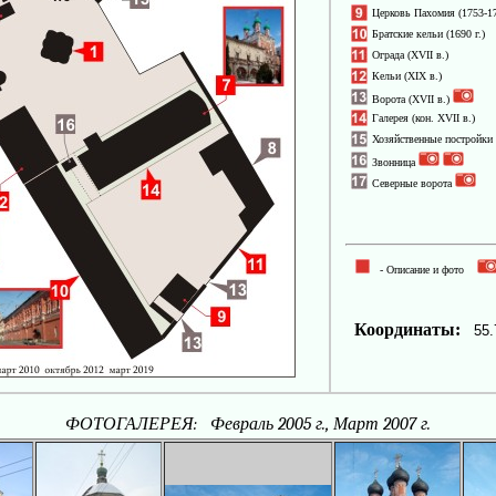
Церковь Пахомия
(1753-17
Братские кельи
(1690 г.)
Ограда
(XVII в.)
Кельи
(XIX в.)
Ворота (XVII в.)
Галерея
(кон. XVII в.)
Хозяйственные постройки
Звонница
Северные ворота
- Описание и фото
Координаты:
55.7
ФОТОГАЛЕРЕЯ: Февраль 2005 г., Март 2007 г.