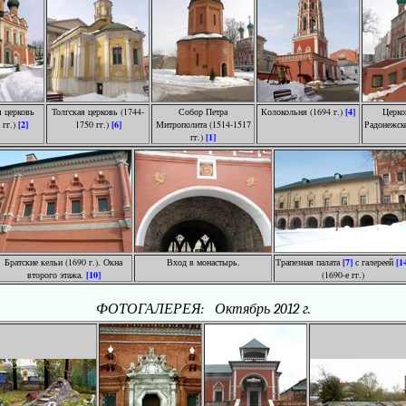
 церковь
Толгская церковь (1744-
Собор Петра
Колокольня (1694 г.)
[4]
Церко
 гг.)
[2]
1750 гг.)
[6]
Митрополита (1514-1517
Радонежско
гг.)
[1]
Братские кельи (1690 г.). Окна
Вход в монастырь.
Трапезная палата
[7]
с галереей
[1
второго этажа.
[10]
(1690-е гг.)
ФОТОГАЛЕРЕЯ: Октябрь 2012 г.