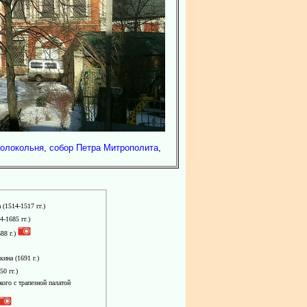
колокольня
,
собор Петра Митрополита
,
а
(1514-1517 гг.)
4-1685 гг.)
88 г.)
кина
(1691 г.)
0 гг.)
ого с трапезной палатой