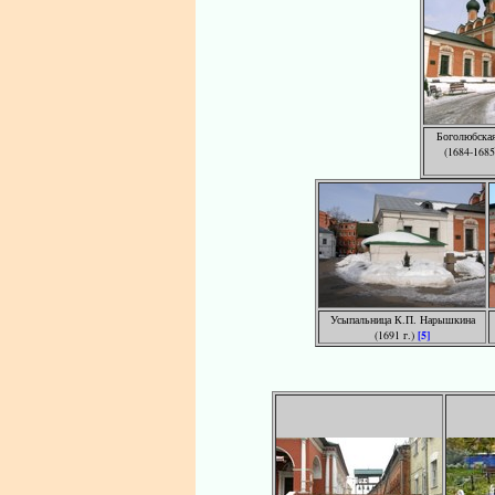
Боголюбская
(1684-1685
Усыпальница К.П. Нарышкина
(1691 г.)
[5]