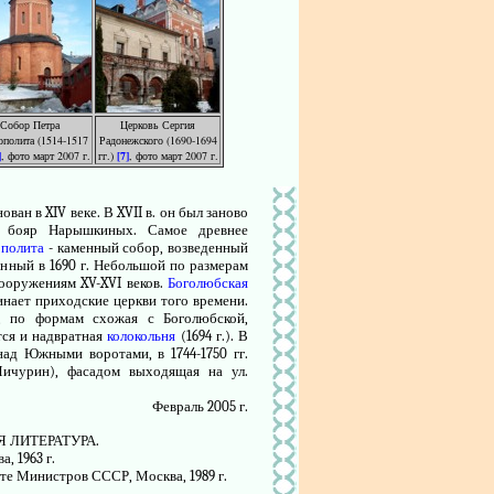
Собор Петра
Церковь Сергия
полита (1514-1517
Радонежского (1690-1694
]
, фото март 2007 г.
гг.)
[7]
, фото март 2007 г.
ан в XIV веке. В XVII в. он был заново
и бояр Нарышкиных. Самое древнее
полита
- каменный собор, возведенный
оенный в 1690 г. Небольшой по размерам
ооружениям XV-XVI веков.
Боголюбская
оминает приходские церкви того времени.
, по формам схожая с Боголюбской,
ится и надвратная
колокольня
(1694 г.). В
ад Южными воротами, в 1744-1750 гг.
ичурин), фасадом выходящая на ул.
Февраль 2005 г.
 ЛИТЕРАТУРА.
, 1963 г.
те Министров СССР, Москва, 1989 г.