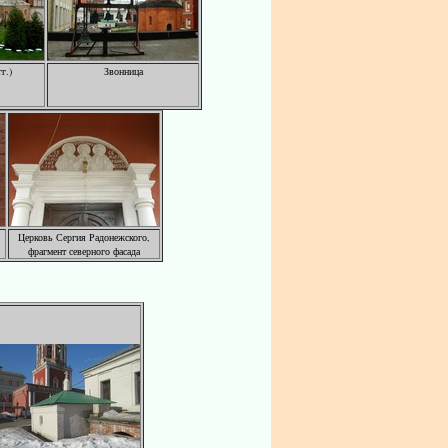
г.)
Звонница
Церковь Сергия Радонежского,
фрагмент северного фасада