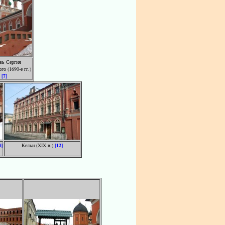
вь Сергия
го (1690-е гг.)
[7]
4]
Кельи (XIX в.)
[12]