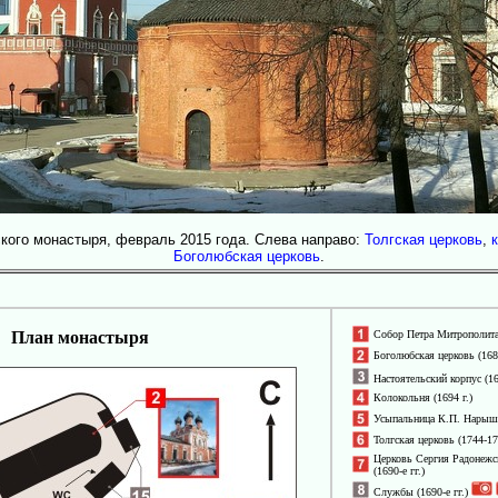
кого монастыря, февраль 2015 года. Слева направо:
Толгская церковь
,
Боголюбская церковь
.
План монастыря
Собор Петра Митрополит
Боголюбская церковь
(168
Настоятельский корпус (16
Колокольня
(1694 г.)
Усыпальница К.П. Нарыш
Толгская церковь
(1744-175
Церковь Сергия Радонежск
(1690-е гг.)
Службы (1690-е гг.)