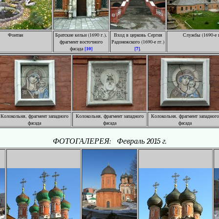
Фонтан
Братские кельи (1690 г.),
Вход в церковь Сергия
Службы (1690-е г
фрагмент восточного
Радонежского (1690-е гг.)
фасада
[10]
[7]
.
Колокольня, фрагмент западного
Колокольня, фрагмент западного
Колокольня, фрагмент западного
фасада
фасада
фасада
ФОТОГАЛЕРЕЯ: Февраль 2015 г.