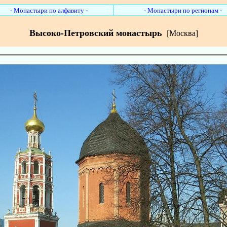
- Монастыри по алфавиту -
- Монастыри по регионам -
Высоко-Петровский монастырь
[Москва]