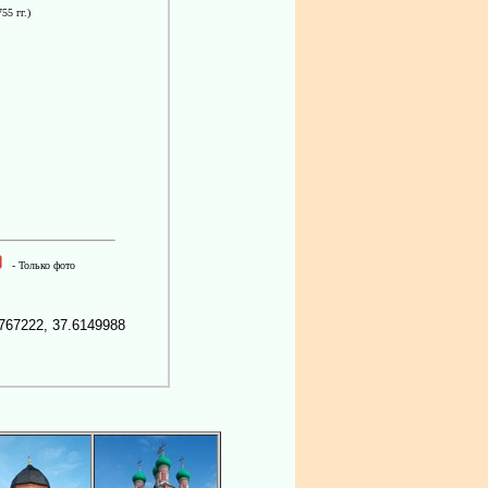
55 гг.)
- Только фото
67222, 37.6149988