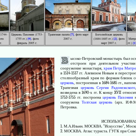
(1744-
Церковь Пахомия (1753-
Трапезная палата
[7]
, фото март
Боголюбская церковь
ото
1755 гг.)
[9]
, фото
2007 г.
(1684-1685 гг.)
[2]
, фото
Митро
г.
февраль 2005 г.
март 2007 г.
гг.)
[1
ысоко-Петровский монастырь был основ
отстроен при деятельном участи
сооружение монастыря,
храм Петра Митро
в 1514-1517 гг. Алевизом Новым и перестр
столпообразный храм по формам близок с
церковь
, построенная в 1684-1685 гг., нап
Трапезная
церковь Сергия Радонежского
возведена в 1690-х гг. К концу XVII относ
1753-1755 гг. построена
церковь Пахомия
н
сооружена
Толгская церковь
(арх. И.Ф.М
Петровка.
ИСПОЛЬЗОВАННАЯ
1. М.А.Ильин. МОСКВА. "Искусство", Москва
2. МОСКВА. Атлас туриста. ГУГК при Сове