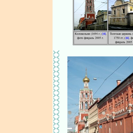
Колокольня (1694 г.)
[4]
,
Толгская церковь 
фото февраль 2005 г.
1750 гг.)
[6]
, ф
февраль 2005 