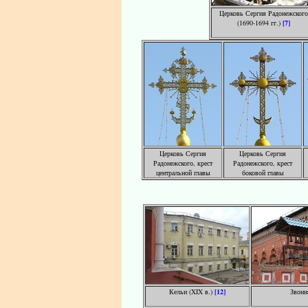
Церковь Сергия Радонежского
(1690-1694 гг.)
[7]
Церковь Сергия
Церковь Сергия
Радонежского, крест
Радонежского, крест
центральной главы
боковой главы
Кельи (XIX в.)
[12]
Звонн