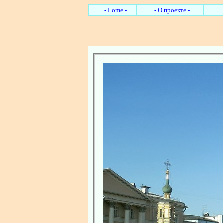
- Home -
- О проекте -