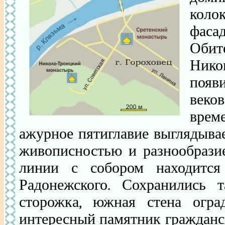
коло
фаса
Обит
Никон
появ
веко
врем
ажурное пятиглавие выглядывае
живописностью и разнообразие
линии с собором находится 
Радонежского. Сохранились т
сторожка, южная стена огра
интересный памятник гражданс