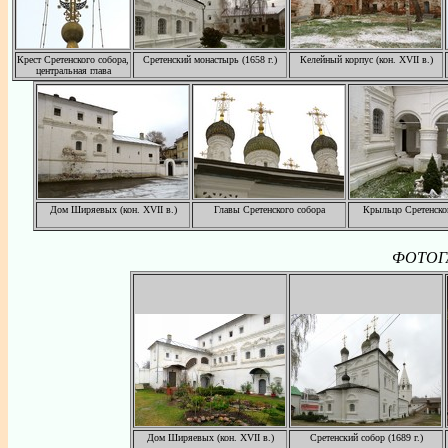
Крест Сретенского собора,
Сретенский монастырь (1658 г.)
Келейный корпус (кон. XVII в.)
центральная глава
Дом Ширяевых (кон. XVII в.)
Главы Сретенского собора
Крыльцо Сретенско
ФОТОГА
Дом Ширяевых (кон. XVII в.)
Сретенский собор (1689 г.)