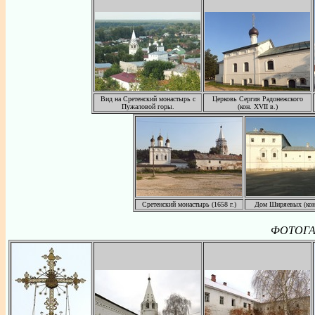
Вид на Сретенский монастырь с
Церковь Сергия Радонежского
Пужаловой горы.
(кон. XVII в.)
Сретенский монастырь (1658 г.)
Дом Ширяевых (кон.
ФОТОГАЛ