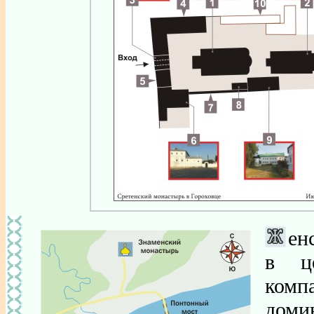
ен
в це
комп
доми