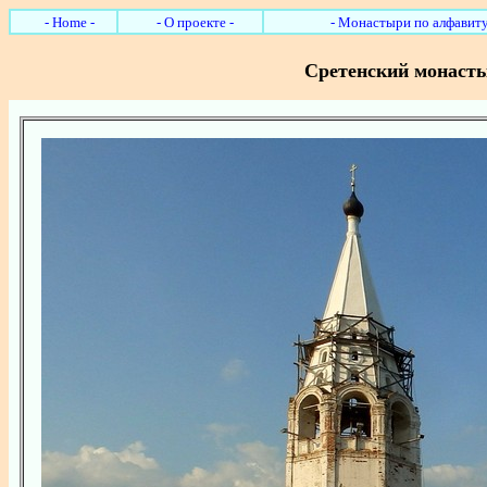
- Home -
- О проекте -
- Монастыри по алфавиту
Сретенский монаст