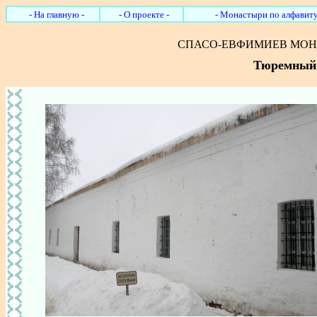
- На главную -
- О проекте -
- Монастыри по алфавиту
СПАСО-ЕВФИМИЕВ МОН
Тюремный 