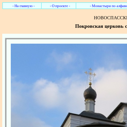
- На главную -
- О проекте -
- Монастыри по алфави
НОВОСПАССК
Покровская церковь с