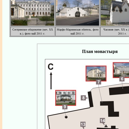
Сестринское общежитие (нач. XX
Марфо-Мариинская обитель, фото
Часовня (нач. XX в.)
в.), фото май 2011 г.
май 2011 г.
2011 г.
План монастыря