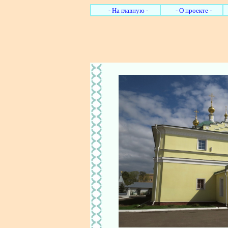
- На главную -
- О проекте -