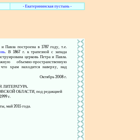
- Екатерининская пустынь -
и Павла построена в 1787 году, т.е.
овь
. В 1867 г. к трапезной с запада
онструирована церковь Петра и Павла.
ную объемно-пространственную
 что храм находится наверху, над
Октябрь 2008 г.
 ЛИТЕРАТУРА.
СКОЙ ОБЛАСТИ, под редакцией
999 г.
ы, май 2015 года.