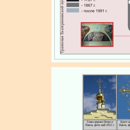
Глава церкви Петра и
Крест ц
Павла, фото май 2015 г.
Павла, ф