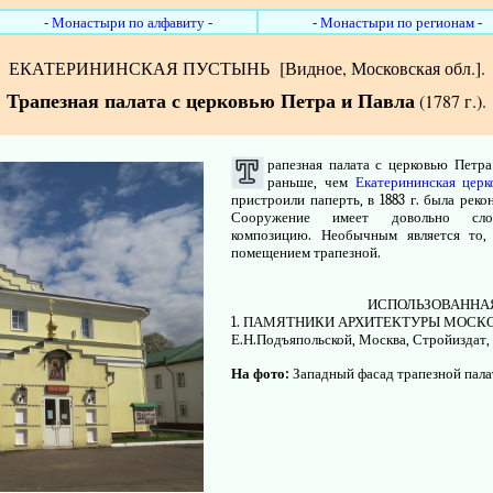
- Монастыри по алфавиту -
- Монастыри по регионам -
ЕКАТЕРИНИНСКАЯ ПУСТЫНЬ
[Видное, Московская обл.].
Трапезная палата с церковью Петра и Павла
(1787 г.).
рапезная палата с церковью Петра 
раньше, чем
Екатерининская церк
пристроили паперть, в 1883 г. была рек
Сооружение имеет довольно слож
композицию. Необычным является то,
помещением трапезной.
ИСПОЛЬЗОВАННАЯ
1. ПАМЯТНИКИ АРХИТЕКТУРЫ МОСКОВ
Е.Н.Подъяпольской, Москва, Стройиздат, 1
На фото:
Западный фасад трапезной палат