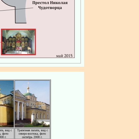
та, вид с
Трапезная палата, вид с
, фото
северо-востока, фото
08 г.
октябрь 2008 г.