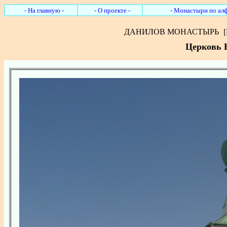
- На главную -
- О проекте -
- Монастыри по алф
ДАНИЛОВ МОНАСТЫРЬ
[П
Церковь 