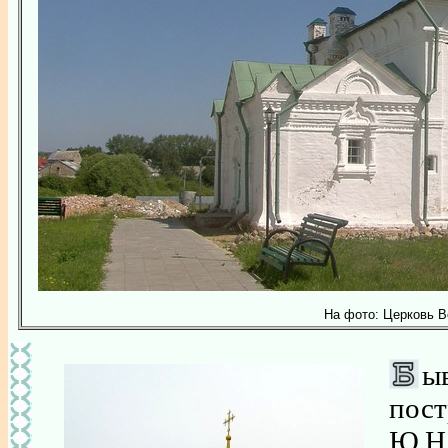
На фото: Церковь Вс
ы
пост
Ю.Н