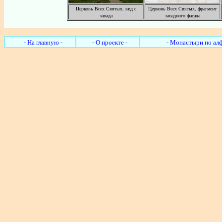
Церковь Всех Святых, вид с
Церковь Всех Святых, фрагмент
запада
западного фасада
- На главную -
- О проекте -
- Монастыри по алф