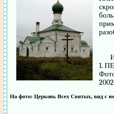
скр
бол
пр
разо
1. 
Фото
2002 
На фото: Церковь Всех Святых, вид с юг